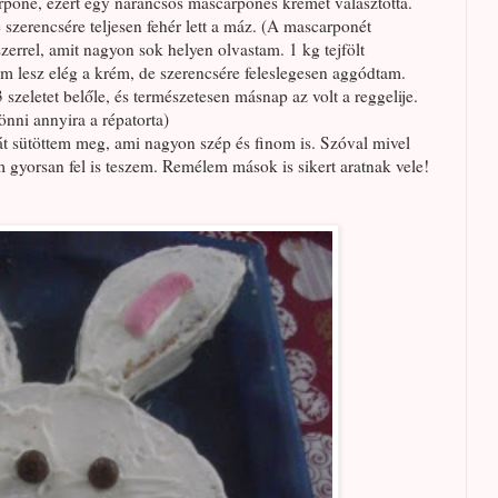
pone, ezért egy narancsos mascarponés krémet választotta.
 szerencsére teljesen fehér lett a máz. (A mascarponét
zerrel, amit nagyon sok helyen olvastam. 1 kg tejfölt
m lesz elég a krém, de szerencsére feleslegesen aggódtam.
szeletet belőle, és természetesen másnap az volt a reggelije.
önni annyira a répatorta)
ját sütöttem meg, ami nagyon szép és finom is. Szóval mivel
gyorsan fel is teszem. Remélem mások is sikert aratnak vele!