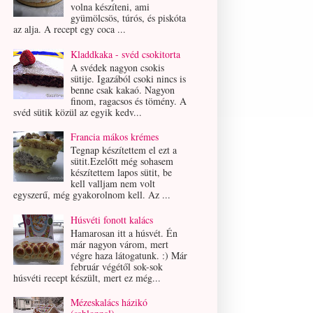
volna készíteni, ami
gyümölcsös, túrós, és piskóta
az alja. A recept egy coca ...
Kladdkaka - svéd csokitorta
A svédek nagyon csokis
sütije. Igazából csoki nincs is
benne csak kakaó. Nagyon
finom, ragacsos és tömény. A
svéd sütik közül az egyik kedv...
Francia mákos krémes
Tegnap készítettem el ezt a
sütit.Ezelőtt még sohasem
készítettem lapos sütit, be
kell valljam nem volt
egyszerű, még gyakorolnom kell. Az ...
Húsvéti fonott kalács
Hamarosan itt a húsvét. Én
már nagyon várom, mert
végre haza látogatunk. :) Már
február végétől sok-sok
húsvéti recept készült, mert ez még...
Mézeskalács házikó