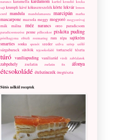
kardamom
karamella
narancs
karfiol
kesudió
kocka
körte
lekvár
krumpli
kávé
kókuszreszelék
sajt
lemon
marcipán
mandula
curd
mandulamassza
marha
mascarpone
mogyoró
mazsola
meggy
mogyoróvaj
méz
narancs
mák
málna
oreo
paradicsom
piskóta
puding
penne
paradicsomszósz
pillecukor
sajtkrém
rum
répa
póréhagyma
ribizli
rozmaring
smarties
sonka
szeder
spenót
szilva
szörp
szőlő
sárgabarack
sütőtök
tortazselé
tészta
tejcsokoládé
túró
vaníliapuding
vaníliarúd
virsli
zabfalatok
áfonya
zabpehely
zselatin
zselatin fix
étcsokoládé
ételszínezék
öregtészta
Sütés nélkül receptek