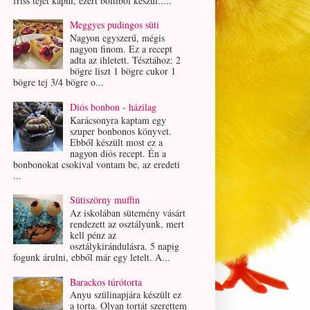
friss tejet kapni, ezért boltiból készül.....
Meggyes pudingos süti
Nagyon egyszerű, mégis
nagyon finom. Ez a recept
adta az ihletett. Tésztához: 2
bögre liszt 1 bögre cukor 1
bögre tej 3/4 bögre o...
Diós bonbon - házilag
Karácsonyra kaptam egy
szuper bonbonos könyvet.
Ebből készült most ez a
nagyon diós recept. Én a
bonbonokat csokival vontam be, az eredeti
...
Sütiszörny muffin
Az iskolában sütemény vásárt
rendezett az osztályunk, mert
kell pénz az
osztálykirándulásra. 5 napig
fogunk árulni, ebből már egy letelt. A...
Barackos túrótorta
Anyu szülinapjára készült ez
a torta. Olyan tortát szerettem