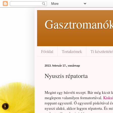
Gasztromanó
Főoldal
Tortakrémek
Ti készítettét
2013. február 17., vasárnap
Nyuszis répatorta
Megint egy húsvéti recept. Bár még kicsit 
meglepem valamilyen formatortával.
Kisku
roppant egyszerű. Ő egyszerű piskótával é
nyuszi alakú, akkor legyen répatorta. És 