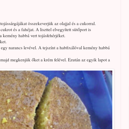
ojássárgájákat összekeverjük az olajjal és a cukorral.
ukrot és a fahéjat. A liszttel elvegyített sütőport is
 kemény habbá vert tojásfehérjéket.
ket.
 egy narancs levével. A tejszínt a habfixálóval kemény habbá
, majd megkenjük őket a krém felével. Ezután az egyik lapot a