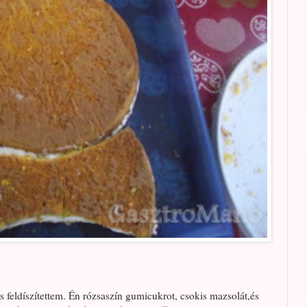
feldíszítettem. Én rózsaszín gumicukrot, csokis mazsolát,és