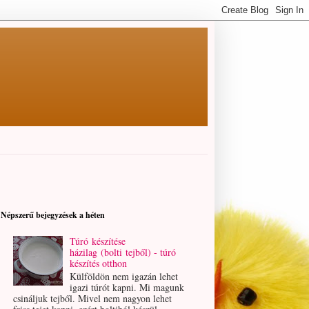
Népszerű bejegyzések a héten
Túró készítése
házilag (bolti tejből) - túró
készítés otthon
Külföldön nem igazán lehet
igazi túrót kapni. Mi magunk
csináljuk tejből. Mivel nem nagyon lehet