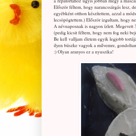
a répatortához úgyis jobban megy a mascar
Először féltem, hogy narancssárgás lesz, de
egyébként otthon készítettem, azzal a móds
lecsöpögtettem.) Először izgultam, hogy ne
A névnaposnak is nagyon ízlett. Megevett 3 
(pedig kicsit féltem, hogy nem fog neki bej
Be kell valljam életem egyik legjobb tortá
ilyen büszke vagyok a művemre, gondoltam 
:) Olyan aranyos ez a nyuszika!