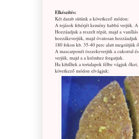
Elkészítés:
Két darab sütünk a következő módon:
A tojások fehérjét kemény habbá verjük. A t
Hozzáadjuk a reszelt répát, majd a vaníliás c
hozzákeverjük, majd óvatosan hozzáadjuk a
180 fokon kb. 35-40 perc alatt megsütjük ő
A mascarponét összekeverjük a cukorral és
verjük, majd a a krémhez forgatjuk.
Ha kihűltek a tortalapok félbe vágjuk őket
következő módon elvágjuk: