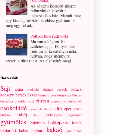
(sablonnal)
Az adventi koszorú sikerén
felbuzdulva készült a
mézeskalács ház. Maradt még
egy kisadag tésztám és ehhez gyúrtam be
még egy fél ad...
Pöttyös túró rudi torta
Ma van a húgom 10.
születésnapja. Pöttyös túró
rudi tortát készítettem neki,
tudván, hogy mennyire
szereti a túró rudit. Az elkészítés megl...
Hozzávalók
Sajt
alma
banán
barack
barack
avokádó
konzerv
baracklekvár
barna cukor
burgonya
bögrés
citrom
cheddar sajt
búzadara
cseresznye
csirkemell
csokoládé
dió
eper
epres
curry
darált hús
fahéj
puding
fokhagyma
gyömbér
feta
gyümölcs
habtejszín
habfixáló
hulala
kakaó
háztartási keksz
joghurt
kandírozott