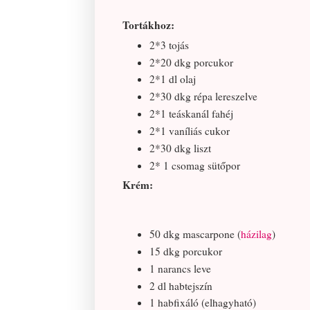
Tortákhoz:
2*3 tojás
2*20 dkg porcukor
2*1 dl olaj
2*30 dkg répa lereszelve
2*1 teáskanál fahéj
2*1 vaníliás cukor
2*30 dkg liszt
2* 1 csomag sütőpor
Krém:
50 dkg mascarpone (
házilag
)
15 dkg porcukor
1 narancs leve
2 dl habtejszín
1 habfixáló (elhagyható)