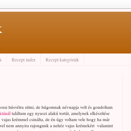
k
ek
Recept index
Recept kategóriák
korai húsvétra sütni, de húgomnak névnapja volt és gondoltam
ktánál
találtam egy nyuszi alakú tortát, amelynek elkészítése
s vajas krémmel csinálta, de én úgy voltam vele hogy ha már
mivel nem annyira rajongunk a nehéz vajas krémekért valamint